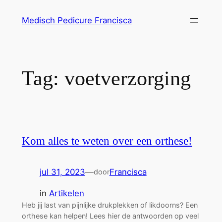
Ga
Medisch Pedicure Francisca
naar
de
inhoud
Tag:
voetverzorging
Kom alles te weten over een orthese!
jul 31, 2023
—
Francisca
door
in
Artikelen
Heb jij last van pijnlijke drukplekken of likdoorns? Een
orthese kan helpen! Lees hier de antwoorden op veel